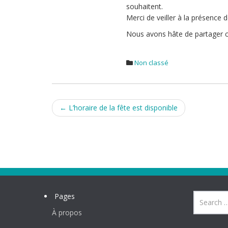
souhaitent.
Merci de veiller à la présence
Nous avons hâte de partager ce
Non classé
Post
←
L’horaire de la fête est disponible
navigation
Pages
À propos