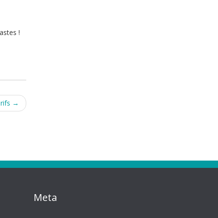
astes !
rifs
→
Meta