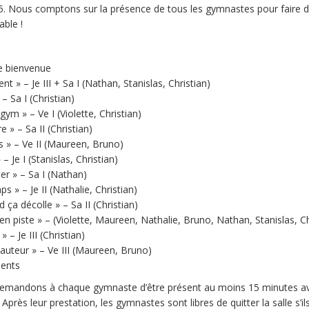
25. Nous comptons sur la présence de tous les gymnastes pour faire d
ble !
de bienvenue
t » – Je III + Sa I (Nathan, Stanislas, Christian)
– Sa I (Christian)
gym » – Ve I (Violette, Christian)
e » – Sa II (Christian)
 » – Ve II (Maureen, Bruno)
– Je I (Stanislas, Christian)
r » – Sa I (Nathan)
ps » – Je II (Nathalie, Christian)
ça décolle » – Sa II (Christian)
n piste » – (Violette, Maureen, Nathalie, Bruno, Nathan, Stanislas, Ch
 – Je III (Christian)
hauteur » – Ve III (Maureen, Bruno)
ments
mandons à chaque gymnaste d’être présent au moins 15 minutes a
près leur prestation, les gymnastes sont libres de quitter la salle s’ils