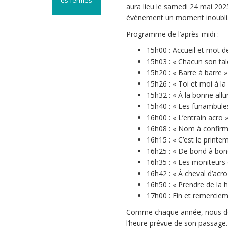
es fermés
aura lieu le samedi 24 mai 20
sur
événement un moment inoublia
Horaire
de
Programme de l’après-midi :
passage
15h00 : Accueil et mot 
–
15h03 : « Chacun son talen
Fête
15h20 : « Barre à barre » 
de
15h26 : « Toi et moi à la 
l’école
15h32 : « À la bonne allur
du
15h40 : « Les funambules
24
mai
16h00 : « L’entrain acro » 
2025
16h08 : « Nom à confirme
16h15 : « C’est le printem
16h25 : « De bond à bond 
16h35 : « Les moniteurs e
16h42 : « À cheval d’acro »
16h50 : « Prendre de la 
17h00 : Fin et remercie
Comme chaque année, nous de
l’heure prévue de son passage. A