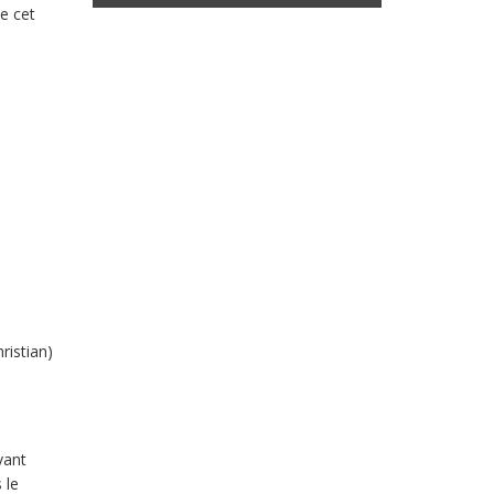
e cet
ristian)
vant
 le