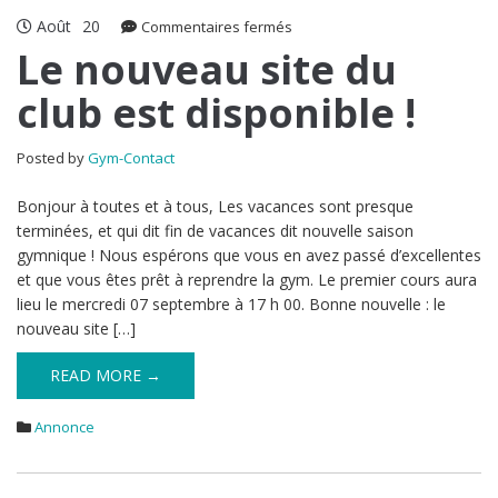
Août
20
sur
Commentaires fermés
Le
Le nouveau site du
nouveau
club est disponible !
site
du
club
Posted by
Gym-Contact
est
disponible
Bonjour à toutes et à tous, Les vacances sont presque
!
terminées, et qui dit fin de vacances dit nouvelle saison
gymnique ! Nous espérons que vous en avez passé d’excellentes
et que vous êtes prêt à reprendre la gym. Le premier cours aura
lieu le mercredi 07 septembre à 17 h 00. Bonne nouvelle : le
nouveau site […]
READ MORE →
Annonce