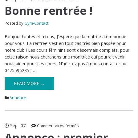
Bonne
Bonne rentrée !
rentrée
!
Posted by
Gym-Contact
Bonjour toutes et à tous, J’espère que la rentrée a été bonne
pour vous. La rentrée s’est en tout cas très bien passée pour
notre club ! Les cours féminins sont désormais complets, pour
cette raison nous cherchons une monitrice qui pourrait venir
nous aider pour ces cours. N’hésitez pas à nous contacter au
0475596235 […]
READ MORE →
Annonce
Sep
07
sur
Commentaires fermés
Annonce
Annonce : premier