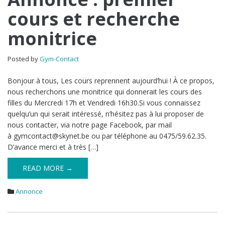
:
cours et recherche
premier
cours
monitrice
et
recherche
monitrice
Posted by
Gym-Contact
Bonjour à tous, Les cours reprennent aujourd’hui ! À ce propos,
nous recherchons une monitrice qui donnerait les cours des
filles du Mercredi 17h et Vendredi 16h30.Si vous connaissez
quelqu’un qui serait intéressé, n’hésitez pas à lui proposer de
nous contacter, via notre page Facebook, par mail
à gymcontact@skynet.be ou par téléphone au 0475/59.62.35.
D’avance merci et à très […]
READ MORE →
Annonce